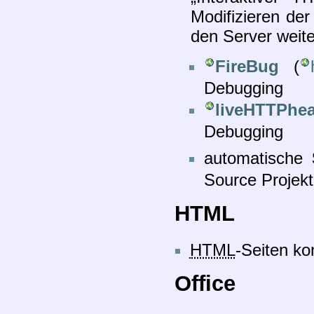
Modifizieren de
den Server weite
FireBug
(
Debugging
liveHTTPhe
Debugging
automatische
Source Projekt
HTML
HTML
-Seiten ko
Office