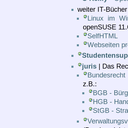
weiter IT-Bücher
Linux im Wi
openSUSE 11.0
SelfHTML
Webseiten pro
Studentensup
juris
| Das Rec
Bundesrecht
z.B.:
BGB - Bürg
HGB - Hand
StGB - Str
Verwaltungs