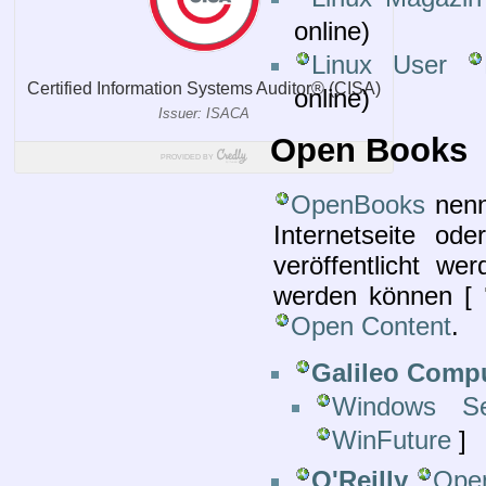
online)
Linux User
online)
Open Books
OpenBooks
nenn
Internetseite od
veröffentlicht w
werden können [
Open Content
.
Galileo Comp
Windows Se
WinFuture
]
O'Reilly
Ope