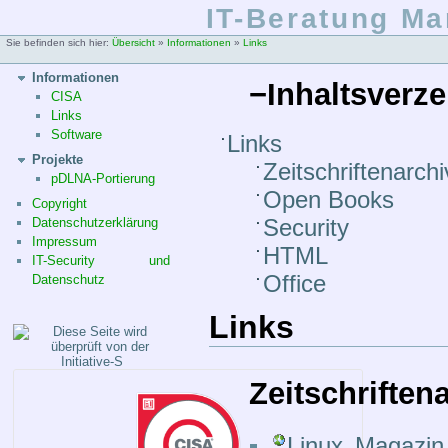
IT-Beratung Ma
Sie befinden sich hier:
Übersicht
»
Informationen
»
Links
Informationen
−
Inhaltsverze
CISA
Links
Software
Links
Projekte
Zeitschriftenarchi
pDLNA-Portierung
Open Books
Copyright
Security
Datenschutzerklärung
Impressum
HTML
IT-Security und
Office
Datenschutz
Links
Zeitschriften
Linux Magazin