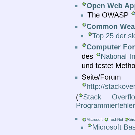
Open Web App
The OWASP
Common Weakn
Top 25 der si
Computer Fore
des
National I
und testet Metho
Seite/Foru
http://stackove
(
Stack Overfl
Programmierfehle
Microsoft
TechNet
Sic
Microsoft Bas