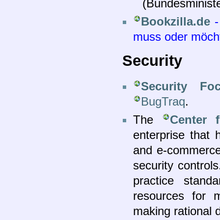
(Bundesminist
Bookzilla.de
-
muss oder möch
Security
Security Fo
BugTraq
.
The
Center f
enterprise that 
and e-commerce d
security control
practice standa
resources for m
making rational 